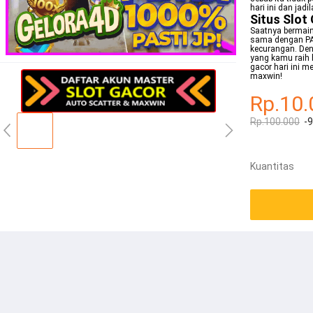
hari ini dan jad
Situs Slot
Saatnya bermai
sama dengan PA
kecurangan. Den
yang kamu raih 
gacor hari ini 
maxwin!
Rp.10.
Rp.100.000
-
Kuantitas